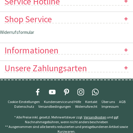
Service Hotline
Shop Service
Widerrufsformular
Informationen
Unsere Zahlungsarten
Cookie-Einstellungen
Kundenservice und Hilfe
Kontakt
Über uns
AGB
Datenschutz
Versandbedingungen
Widerrufsrecht
Impressum
* Alle Preise inkl. gesetzl. Mehrwertsteuer zzgl.
Versandkosten
und ggf.
Nachnahmegebühren, wenn nicht anders beschrieben
** Ausgenommen sind alle bereits reduzierten und preisgebundenen Artikel sowie
Kurzwaren.