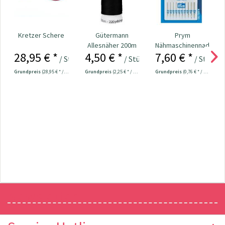
Kretzer Schere
Gütermann
Prym
Allesnäher 200m
Nähmaschinennadeln
28,95 € *
4,50 € *
7,60 € *
Fb. 000 - schwarz
130/705
/ Stück
/ Stück
/ Stück
Universal...
Grundpreis
(28,95 € * / 1 Stück)
Grundpreis
(2,25 € * / 100 Meter)
Grundpreis
(0,76 € * / 1 Stück)
Newsletter