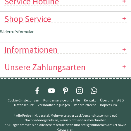
Service Hotline
Shop Service
Widerrufsformular
Informationen
Unsere Zahlungsarten
Cookie-Einstellungen
Kundenservice und Hilfe
Kontakt
Über uns
AGB
Datenschutz
Versandbedingungen
Widerrufsrecht
Impressum
* Alle Preise inkl. gesetzl. Mehrwertsteuer zzgl.
Versandkosten
und ggf.
Nachnahmegebühren, wenn nicht anders beschrieben
** Ausgenommen sind alle bereits reduzierten und preisgebundenen Artikel sowie
Kurzwaren.