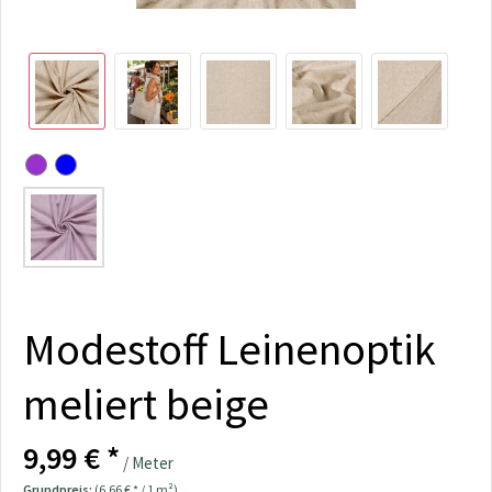
Modestoff Leinenoptik
meliert beige
9,99 € *
/ Meter
Grundpreis:
(6,66 € * / 1 m²)