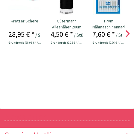
Kretzer Schere
Gütermann
Prym
Allesnäher 200m
Nähmaschinennadeln
28,95 € *
4,50 € *
7,60 € *
Fb. 000 - schwarz
130/705
/ Stück
/ Stück
/ Stück
Universal...
Grundpreis
(28,95 € * / 1 Stück)
Grundpreis
(2,25 € * / 100 Meter)
Grundpreis
(0,76 € * / 1 Stück)
Newsletter