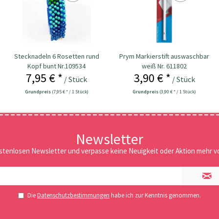
Stecknadeln 6 Rosetten rund
Prym Markierstift auswaschbar
Kopf bunt Nr.109534
weiß Nr. 611802
7,95 € *
3,90 € *
/ Stück
/ Stück
Grundpreis
(7,95 € * / 1 Stück)
Grundpreis
(3,90 € * / 1 Stück)
Newsletter
stenlosen Newsletter und verpasse keine Neuigkeit oder Aktion mehr vo
Die
Datenschutzbestimmungen
habe ich zur Kenntnis genommen.