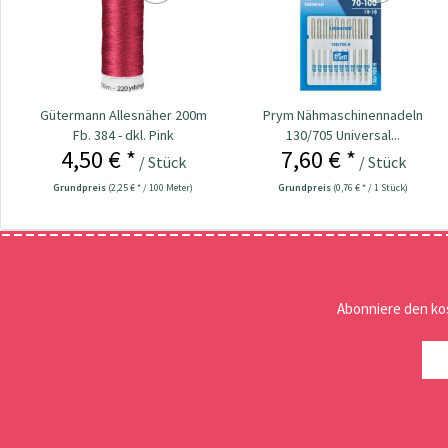
Gütermann Allesnäher 200m
Prym Nähmaschinennadeln
Fb. 384 - dkl. Pink
130/705 Universal...
4,50 € *
7,60 € *
/ Stück
/ Stück
Grundpreis
(2,25 € * / 100 Meter)
Grundpreis
(0,76 € * / 1 Stück)
Abonniere den ko