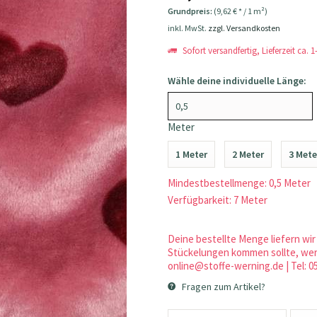
Grundpreis:
(9,62 € * / 1 m²)
inkl. MwSt.
zzgl. Versandkosten
Sofort versandfertig, Lieferzeit ca. 
Wähle deine individuelle Länge:
Meter
1 Meter
2 Meter
3 Mete
Mindestbestellmenge: 0,5 Meter
Verfügbarkeit: 7 Meter
Deine bestellte Menge liefern wir 
Stückelungen kommen sollte, werd
online@stoffe-werning.de | Tel: 0
Fragen zum Artikel?