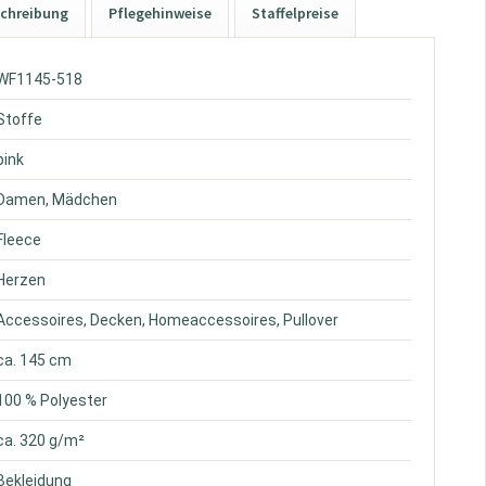
chreibung
Pflegehinweise
Staffelpreise
 WF1145-518
 Stoffe
 pink
 Damen, Mädchen
 Fleece
 Herzen
 Accessoires, Decken, Homeaccessoires, Pullover
 ca. 145 cm
 100 % Polyester
 ca. 320 g/m²
 Bekleidung