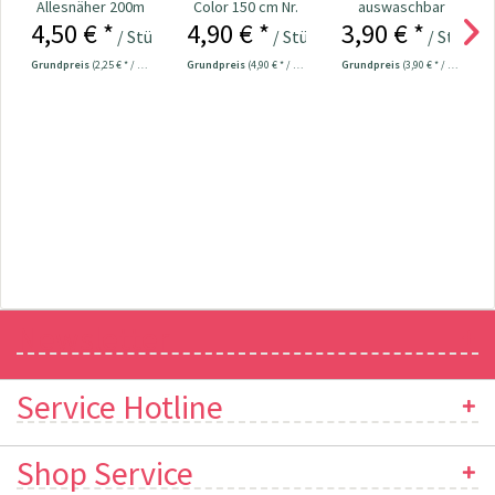
Allesnäher 200m
Color 150 cm Nr.
auswaschbar
4,50 € *
4,90 € *
3,90 € *
Fb. 038 - hellgrau
282121
weiß Nr. 611802
/ Stück
/ Stück
/ Stück
Grundpreis
(2,25 € * / 100 Meter)
Grundpreis
(4,90 € * / 1 Stück)
Grundpreis
(3,90 € * / 1 Stück)
Newsletter
Service Hotline
Shop Service