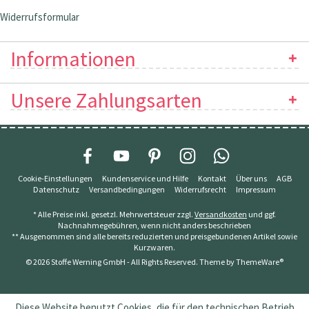
Widerrufsformular
Informationen
Unsere Zahlungsarten
Cookie-Einstellungen
Kundenservice und Hilfe
Kontakt
Über uns
AGB
Datenschutz
Versandbedingungen
Widerrufsrecht
Impressum
* Alle Preise inkl. gesetzl. Mehrwertsteuer zzgl.
Versandkosten
und ggf.
Nachnahmegebühren, wenn nicht anders beschrieben
** Ausgenommen sind alle bereits reduzierten und preisgebundenen Artikel sowie
Kurzwaren.
© 2026 Stoffe Werning GmbH - All Rights Reserved. Theme by
ThemeWare®
Diese Website benutzt Cookies, die für den technischen Betrieb