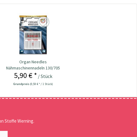
Organ Needles
Nähmaschinennadeln 130/705
5,90 € *
Universal
/ Stück
Grundpreis
(0,59 € * / 1 Stück)
n Stoffe Werning.