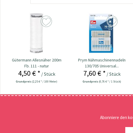
Gütermann Allesnäher 200m
Prym Nähmaschinennadeln
Fb. 111 - natur
130/705 Universal...
4,50 € *
7,60 € *
/ Stück
/ Stück
Grundpreis
(2,25 € * / 100 Meter)
Grundpreis
(0,76 € * / 1 Stück)
Abonniere den ko