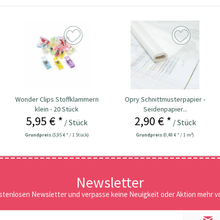
Wonder Clips Stoffklammern
Opry Schnittmusterpapier -
klein - 20 Stück
Seidenpapier...
5,95 € *
2,90 € *
/ Stück
/ Stück
Grundpreis
(5,95 € * / 1 Stück)
Grundpreis
(0,48 € * / 1 m²)
Newsletter
stenlosen Newsletter und verpasse keine Neuigkeit oder Aktion mehr vo