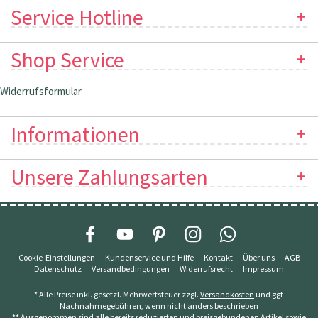
Service Hotline
Shop Service
Widerrufsformular
Informationen
Unsere Zahlungsarten
Cookie-Einstellungen
Kundenservice und Hilfe
Kontakt
Über uns
AGB
Datenschutz
Versandbedingungen
Widerrufsrecht
Impressum
* Alle Preise inkl. gesetzl. Mehrwertsteuer zzgl.
Versandkosten
und ggf.
Nachnahmegebühren, wenn nicht anders beschrieben
** Ausgenommen sind alle bereits reduzierten und preisgebundenen Artikel sowie