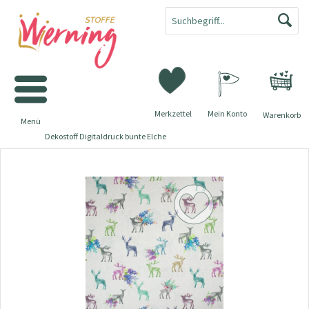
Merkzettel
Mein Konto
Warenkorb
Menü
Dekostoff Digitaldruck bunte Elche