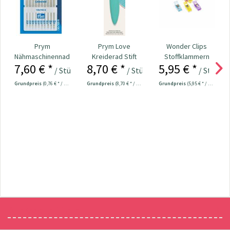
Prym
Prym Love
Wonder Clips
Nähmaschinennadeln
Kreiderad Stift
Stoffklammern
7,60 € *
8,70 € *
5,95 € *
130/705
ergonomic Nr.
klein - 20 Stück
/ Stück
/ Stück
/ Stück
Universal...
610958
Grundpreis
(0,76 € * / 1 Stück)
Grundpreis
(8,70 € * / 1 Stück)
Grundpreis
(5,95 € * / 1 Stück)
Newsletter