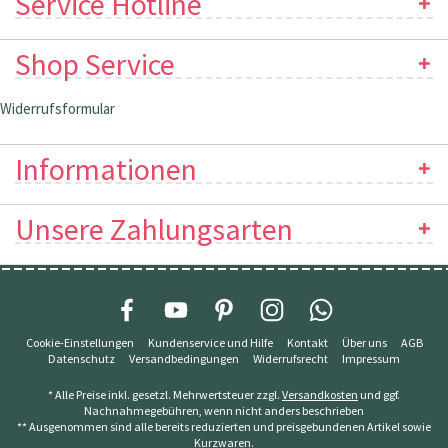
Service Hotline
Shop Service
Widerrufsformular
Informationen
Unsere Zahlungsarten
Cookie-Einstellungen
Kundenservice und Hilfe
Kontakt
Über uns
AGB
Datenschutz
Versandbedingungen
Widerrufsrecht
Impressum
* Alle Preise inkl. gesetzl. Mehrwertsteuer zzgl.
Versandkosten
und ggf.
Nachnahmegebühren, wenn nicht anders beschrieben
** Ausgenommen sind alle bereits reduzierten und preisgebundenen Artikel sowie
Kurzwaren.