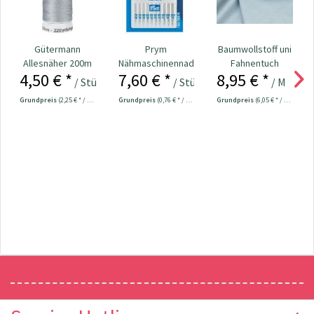
Gütermann
Prym
Baumwollstoff uni
Allesnäher 200m
Nähmaschinennadeln
Fahnentuch
4,50 € *
7,60 € *
8,95 € *
Fb. 040 - grau
130/705
graublau
/ Stück
/ Stück
/ Meter
Universal...
Grundpreis
(2,25 € * / 100 Meter)
Grundpreis
(0,76 € * / 1 Stück)
Grundpreis
(6,05 € * / 1 m²)
Newsletter