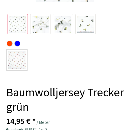
Baumwolljersey Trecker
grün
14,95 € *
/ Meter
Grundpreis:
(9,97 € * / 1 m²)