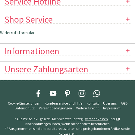
Service Hotline
Shop Service
Widerrufsformular
Informationen
Unsere Zahlungsarten
Cookie-Einstellungen
Kundenservice und Hilfe
Kontakt
Über uns
AGB
Datenschutz
Versandbedingungen
Widerrufsrecht
Impressum
* Alle Preise inkl. gesetzl. Mehrwertsteuer zzgl.
Versandkosten
und ggf.
Nachnahmegebühren, wenn nicht anders beschrieben
** Ausgenommen sind alle bereits reduzierten und preisgebundenen Artikel sowie
Kurzwaren.