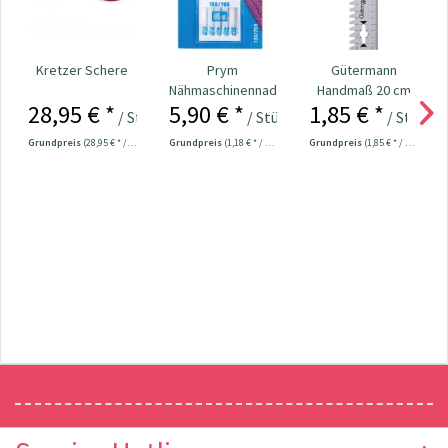
Kretzer Schere
Prym
Gütermann
Nähmaschinennadeln
Handmaß 20 cm
28,95 € *
5,90 € *
1,85 € *
130/705 Jersey
Nr. 705560
/ Stück
/ Stück
/ Stück
70-90...
Grundpreis
(28,95 € * / 1 Stück)
Grundpreis
(1,18 € * / 1 Stück)
Grundpreis
(1,85 € * / 1 Stück)
Newsletter