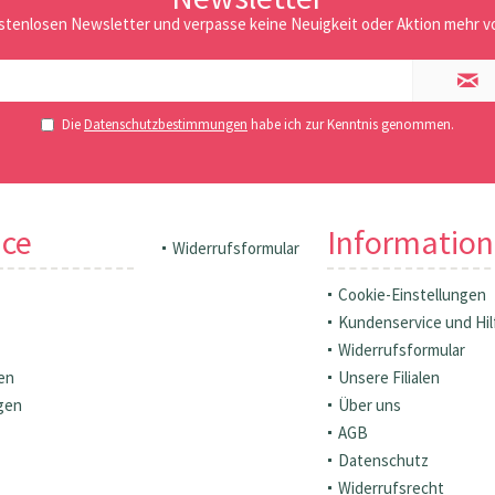
stenlosen Newsletter und verpasse keine Neuigkeit oder Aktion mehr vo
Die
Datenschutzbestimmungen
habe ich zur Kenntnis genommen.
ice
Informatio
Widerrufsformular
Cookie-Einstellungen
Kundenservice und Hil
Widerrufsformular
en
Unsere Filialen
gen
Über uns
AGB
Datenschutz
Widerrufsrecht