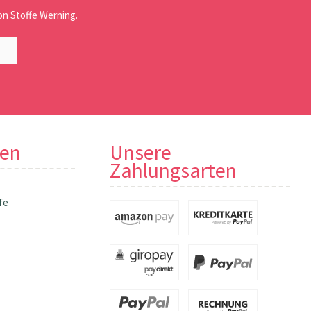
n Stoffe Werning.
nen
Unsere
Zahlungsarten
fe