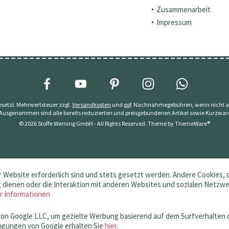
Zusammenarbeit
Impressum
 gesetzl. Mehrwertsteuer zzgl.
Versandkosten
und ggf. Nachnahmegebühren, wenn nicht a
 Ausgenommen sind alle bereits reduzierten und preisgebundenen Artikel sowie Kurzwar
© 2026 Stoffe Werning GmbH - All Rights Reserved. Theme by
ThemeWare®
 Website erforderlich sind und stets gesetzt werden. Andere Cookies, 
dienen oder die Interaktion mit anderen Websites und sozialen Netzw
r Informationen
von Google LLC, um gezielte Werbung basierend auf dem Surfverhalten 
gungen von Google erhalten Sie
hier
.