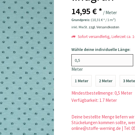
14,95 € *
/ Meter
Grundpreis:
(10,31 € * / 1 m²)
inkl. MwSt.
zzgl. Versandkosten
Sofort versandfertig, Lieferzeit ca. 
Wähle deine individuelle Länge:
Meter
1 Meter
2 Meter
3 Mete
Mindestbestellmenge: 0,5 Meter
Verfügbarkeit: 1.7 Meter
Deine bestellte Menge liefern wir 
Stückelungen kommen sollte, werd
online@stoffe-werning.de | Tel: 0