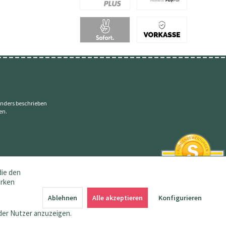
nders beschrieben
en.
die den
erken
SEHR GUT
4.83 / 5
Ablehnen
Alle akzeptieren
Konfigurieren
aus 144 Bewertungen
bei: amazon.de,
der Nutzer anzuzeigen.
shopvote.de