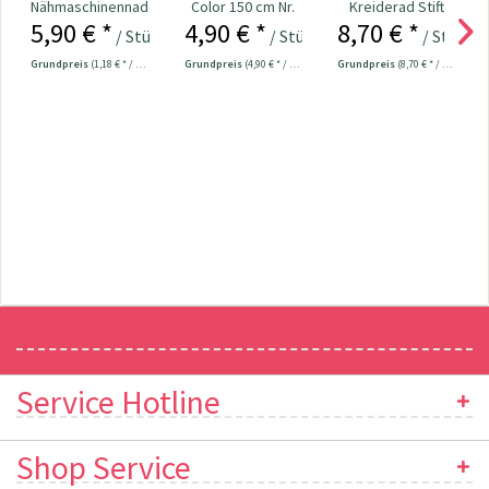
Nähmaschinennadeln
Color 150 cm Nr.
Kreiderad Stift
5,90 € *
4,90 € *
8,70 € *
130/705 Jersey
282121
ergonomic Nr.
/ Stück
/ Stück
/ Stück
70-90...
610958
Grundpreis
(1,18 € * / 1 Stück)
Grundpreis
(4,90 € * / 1 Stück)
Grundpreis
(8,70 € * / 1 Stück)
Newsletter
Service Hotline
Shop Service