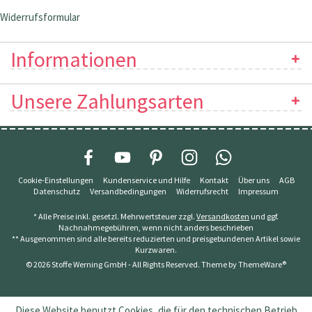
Widerrufsformular
Informationen
Unsere Zahlungsarten
Cookie-Einstellungen
Kundenservice und Hilfe
Kontakt
Über uns
AGB
Datenschutz
Versandbedingungen
Widerrufsrecht
Impressum
* Alle Preise inkl. gesetzl. Mehrwertsteuer zzgl.
Versandkosten
und ggf.
Nachnahmegebühren, wenn nicht anders beschrieben
** Ausgenommen sind alle bereits reduzierten und preisgebundenen Artikel sowie
Kurzwaren.
© 2026 Stoffe Werning GmbH - All Rights Reserved. Theme by
ThemeWare®
Diese Website benutzt Cookies, die für den technischen Betrieb