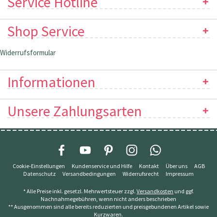
Service Hotline
Shop Service
Widerrufsformular
Informationen
Unsere Zahlungsarten
Cookie-Einstellungen
Kundenservice und Hilfe
Kontakt
Über uns
AGB
Datenschutz
Versandbedingungen
Widerrufsrecht
Impressum
* Alle Preise inkl. gesetzl. Mehrwertsteuer zzgl.
Versandkosten
und ggf.
Nachnahmegebühren, wenn nicht anders beschrieben
** Ausgenommen sind alle bereits reduzierten und preisgebundenen Artikel sowie
Kurzwaren.