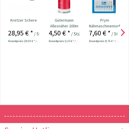
Kretzer Schere
Gütermann
Prym
Allesnäher 200m
Nähmaschinennadeln
28,95 € *
4,50 € *
7,60 € *
Fb. 156 - rot
130/705
/ Stück
/ Stück
/ Stück
Universal...
Grundpreis
(28,95 € * / 1 Stück)
Grundpreis
(2,25 € * / 100 Meter)
Grundpreis
(0,76 € * / 1 Stück)
Newsletter