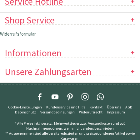
Service Hotline
Shop Service
Widerrufsformular
Informationen
Unsere Zahlungsarten
Cookie-Einstellungen
Kundenservice und Hilfe
Kontakt
Über uns
AGB
Datenschutz
Versandbedingungen
Widerrufsrecht
Impressum
* Alle Preise inkl. gesetzl. Mehrwertsteuer zzgl.
Versandkosten
und ggf.
Nachnahmegebühren, wenn nicht anders beschrieben
** Ausgenommen sind alle bereits reduzierten und preisgebundenen Artikel sowie
Kurzwaren.