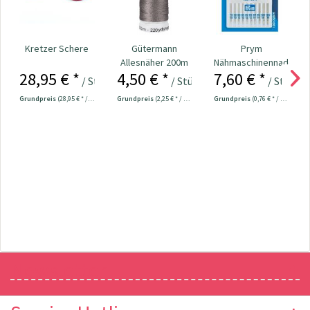
Kretzer Schere
Gütermann
Prym
Allesnäher 200m
Nähmaschinennadeln
28,95 € *
4,50 € *
7,60 € *
Fb. 702 - dkl. grau
130/705
/ Stück
/ Stück
/ Stück
Universal...
Grundpreis
(28,95 € * / 1 Stück)
Grundpreis
(2,25 € * / 100 Meter)
Grundpreis
(0,76 € * / 1 Stück)
Newsletter