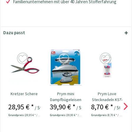
Familienunternehmen mit über 40 Jahren Stofferfahrung
Dazu passt
Kretzer Schere
Prym mini
Prym Love
Dampfbügeleisen
Stecknadeln KST-
28,95 € *
39,90 € *
8,70 € *
Nr. 611915
Kopf 50 x 0,60...
/ Stück
/ Stück
/ Stück
Grundpreis
(28,95 € * / 1 Stück)
Grundpreis
(39,90 € * / 1 Stück)
Grundpreis
(8,70 € * / 1 Stück)