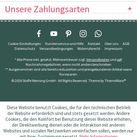
Unsere Zahlungsarten
Cookie-Einstellungen
Kundenservice und Hilfe
Kontakt
Über uns
AGB
Datenschutz
Versandbedingungen
Widerrufsrecht
Impressum
* Alle Preise inkl. gesetzl. Mehrwertsteuer zzgl.
Versandkosten
und ggf.
Nachnahmegebühren, wenn nicht anders beschrieben
** Ausgenommen sind alle bereits reduzierten und preisgebundenen Artikel sowie
Kurzwaren.
© 2026 Stoffe Werning GmbH - All Rights Reserved. Theme by
ThemeWare®
Diese Website benutzt Cookies, die für den technischen Betrieb
der Website erforderlich sind und stets gesetzt werden. Andere
Cookies, die den Komfort bei Benutzung dieser Website erhöhen,
der Direktwerbung dienen oder die Interaktion mit anderen
Websites und sozialen Netzwerken vereinfachen sollen, werden nur
mit Ihrer Zustimmung gesetzt.
Mehr Informationen