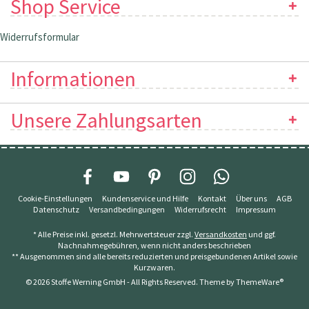
Shop Service
Widerrufsformular
Informationen
Unsere Zahlungsarten
Cookie-Einstellungen
Kundenservice und Hilfe
Kontakt
Über uns
AGB
Datenschutz
Versandbedingungen
Widerrufsrecht
Impressum
* Alle Preise inkl. gesetzl. Mehrwertsteuer zzgl.
Versandkosten
und ggf.
Nachnahmegebühren, wenn nicht anders beschrieben
** Ausgenommen sind alle bereits reduzierten und preisgebundenen Artikel sowie
Kurzwaren.
© 2026 Stoffe Werning GmbH - All Rights Reserved. Theme by
ThemeWare®