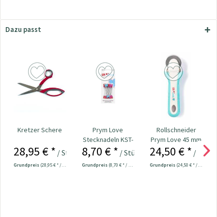
Dazu passt
Kretzer Schere
Prym Love
Rollschneider
Stecknadeln KST-
Prym Love 45 mm
28,95 € *
8,70 € *
24,50 € *
Kopf 50 x 0,60...
/ Stück
/ Stück
/ Stück
Grundpreis
(28,95 € * / 1 Stück)
Grundpreis
(8,70 € * / 1 Stück)
Grundpreis
(24,50 € * / 1 Stück)