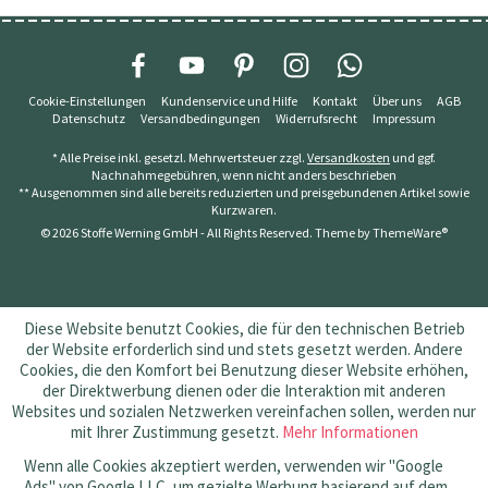
Cookie-Einstellungen
Kundenservice und Hilfe
Kontakt
Über uns
AGB
Datenschutz
Versandbedingungen
Widerrufsrecht
Impressum
* Alle Preise inkl. gesetzl. Mehrwertsteuer zzgl.
Versandkosten
und ggf.
Nachnahmegebühren, wenn nicht anders beschrieben
** Ausgenommen sind alle bereits reduzierten und preisgebundenen Artikel sowie
Kurzwaren.
© 2026 Stoffe Werning GmbH - All Rights Reserved. Theme by
ThemeWare®
Diese Website benutzt Cookies, die für den technischen Betrieb
der Website erforderlich sind und stets gesetzt werden. Andere
Cookies, die den Komfort bei Benutzung dieser Website erhöhen,
der Direktwerbung dienen oder die Interaktion mit anderen
Websites und sozialen Netzwerken vereinfachen sollen, werden nur
mit Ihrer Zustimmung gesetzt.
Mehr Informationen
Wenn alle Cookies akzeptiert werden, verwenden wir "Google
Ads" von Google LLC, um gezielte Werbung basierend auf dem