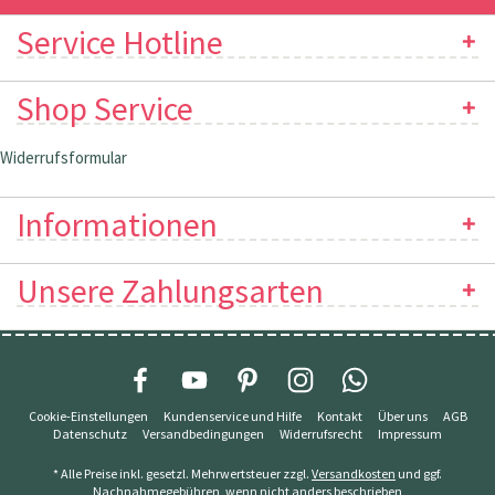
Service Hotline
Shop Service
Widerrufsformular
Informationen
Unsere Zahlungsarten
Cookie-Einstellungen
Kundenservice und Hilfe
Kontakt
Über uns
AGB
Datenschutz
Versandbedingungen
Widerrufsrecht
Impressum
* Alle Preise inkl. gesetzl. Mehrwertsteuer zzgl.
Versandkosten
und ggf.
Nachnahmegebühren, wenn nicht anders beschrieben