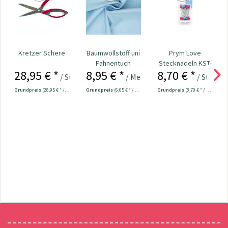
Kretzer Schere
Baumwollstoff uni
Prym Love
Fahnentuch
Stecknadeln KST-
28,95 € *
8,95 € *
8,70 € *
hellblau
Kopf 50 x 0,60...
/ Stück
/ Meter
/ Stück
Grundpreis
(28,95 € * / 1 Stück)
Grundpreis
(6,05 € * / 1 m²)
Grundpreis
(8,70 € * / 1 Stück)
Newsletter