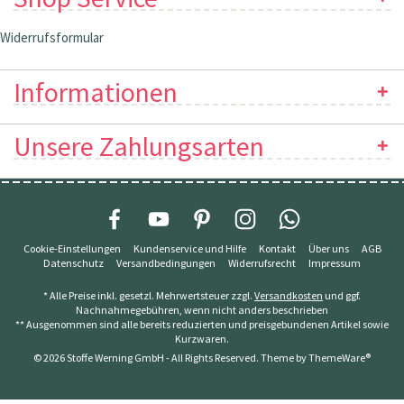
Widerrufsformular
Informationen
Unsere Zahlungsarten
Cookie-Einstellungen
Kundenservice und Hilfe
Kontakt
Über uns
AGB
Datenschutz
Versandbedingungen
Widerrufsrecht
Impressum
* Alle Preise inkl. gesetzl. Mehrwertsteuer zzgl.
Versandkosten
und ggf.
Nachnahmegebühren, wenn nicht anders beschrieben
** Ausgenommen sind alle bereits reduzierten und preisgebundenen Artikel sowie
Kurzwaren.
© 2026 Stoffe Werning GmbH - All Rights Reserved. Theme by
ThemeWare®