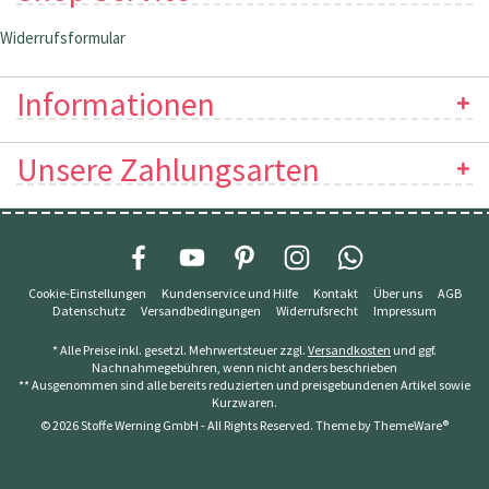
Widerrufsformular
Informationen
Unsere Zahlungsarten
Cookie-Einstellungen
Kundenservice und Hilfe
Kontakt
Über uns
AGB
Datenschutz
Versandbedingungen
Widerrufsrecht
Impressum
* Alle Preise inkl. gesetzl. Mehrwertsteuer zzgl.
Versandkosten
und ggf.
Nachnahmegebühren, wenn nicht anders beschrieben
** Ausgenommen sind alle bereits reduzierten und preisgebundenen Artikel sowie
Kurzwaren.
© 2026 Stoffe Werning GmbH - All Rights Reserved. Theme by
ThemeWare®