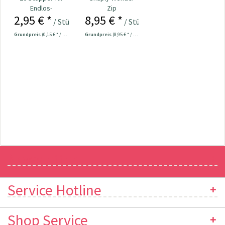
Endlos-
Zip
2,95 € *
8,95 € *
Reißverschluss
Schieber/Zippereinfädler
/ Stück
/ Stück
6,5 mm
Grundpreis
(0,15 € * / 1 Stück)
Grundpreis
(8,95 € * / 1 Stück)
Newsletter
Service Hotline
Shop Service