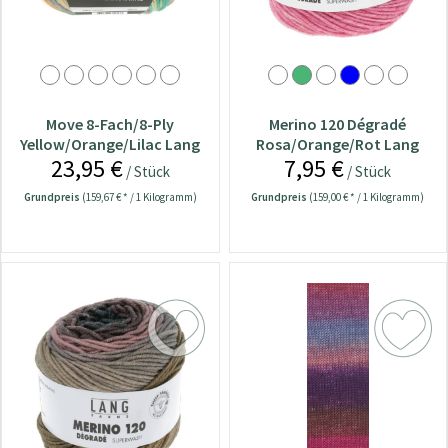
Move 8-Fach/8-Ply
Merino 120 Dégradé
Yellow/Orange/Lilac Lang
Rosa/Orange/Rot Lang
23,95 €
7,95 €
Yarns Wolle
Yarns Wolle
/ Stück
/ Stück
Grundpreis
(159,67 € * / 1 Kilogramm)
Grundpreis
(159,00 € * / 1 Kilogramm)