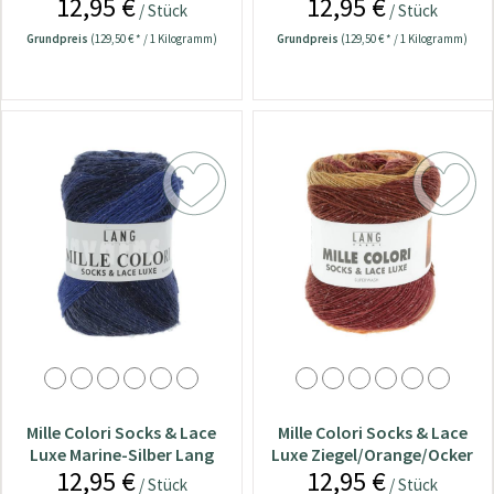
12,95 €
12,95 €
Yarns Wolle
Yarns Wolle
/ Stück
/ Stück
Grundpreis
(129,50 € * / 1 Kilogramm)
Grundpreis
(129,50 € * / 1 Kilogramm)
Mille Colori Socks & Lace
Mille Colori Socks & Lace
Luxe Marine-Silber Lang
Luxe Ziegel/Orange/Ocker
12,95 €
12,95 €
Yarns Wolle
Lang Yarns Wolle
/ Stück
/ Stück