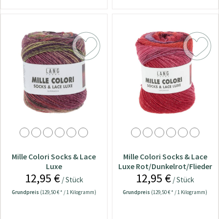
Mille Colori Socks & Lace
Mille Colori Socks & Lace
Luxe
Luxe Rot/Dunkelrot/Flieder
12,95 €
12,95 €
Bordeaux/Dunkelgrün/Lachs
Lang Yarns Wolle
/ Stück
/ Stück
Lang Yarns Wolle
Grundpreis
(129,50 € * / 1 Kilogramm)
Grundpreis
(129,50 € * / 1 Kilogramm)