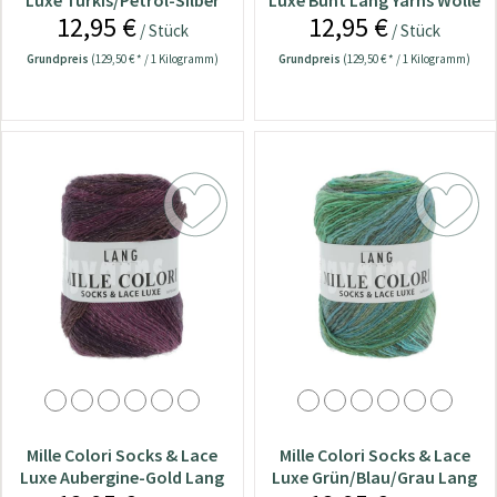
Luxe Türkis/Petrol-Silber
Luxe Bunt Lang Yarns Wolle
12,95 €
12,95 €
Lang Yarns Wolle
/ Stück
/ Stück
Grundpreis
(129,50 € * / 1 Kilogramm)
Grundpreis
(129,50 € * / 1 Kilogramm)
Mille Colori Socks & Lace
Mille Colori Socks & Lace
Luxe Aubergine-Gold Lang
Luxe Grün/Blau/Grau Lang