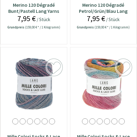
Merino 120 Dégradé
Merino 120 Dégradé
Bunt/Pastell Lang Yarns
Petrol/Grün/Blau Lang
7,95 €
7,95 €
Wolle
Yarns Wolle
/ Stück
/ Stück
Grundpreis
(159,00 € * / 1 Kilogramm)
Grundpreis
(159,00 € * / 1 Kilogramm)
Mille Colori Socks & Lace
Mille Colori Socks & Lace