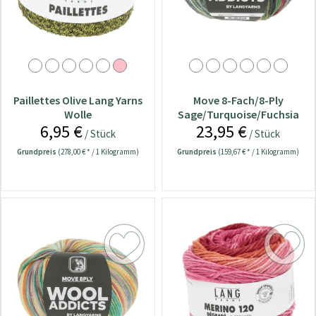
Paillettes Olive Lang Yarns
Move 8-Fach/8-Ply
Wolle
Sage/Turquoise/Fuchsia
6,95 €
23,95 €
Lang Yarns Wolle
/ Stück
/ Stück
Grundpreis
(278,00 € * / 1 Kilogramm)
Grundpreis
(159,67 € * / 1 Kilogramm)