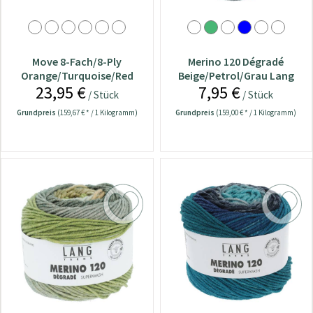
Move 8-Fach/8-Ply
Merino 120 Dégradé
Orange/Turquoise/Red
Beige/Petrol/Grau Lang
23,95 €
7,95 €
Lang Yarns Wolle
Yarns Wolle
/ Stück
/ Stück
Grundpreis
(159,67 € * / 1 Kilogramm)
Grundpreis
(159,00 € * / 1 Kilogramm)