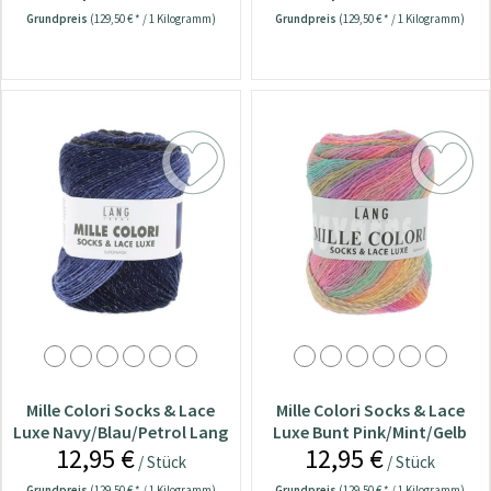
Grundpreis
(129,50 € * / 1 Kilogramm)
Grundpreis
(129,50 € * / 1 Kilogramm)
Mille Colori Socks & Lace
Mille Colori Socks & Lace
Luxe Navy/Blau/Petrol Lang
Luxe Bunt Pink/Mint/Gelb
12,95 €
12,95 €
Yarns Wolle
Lang Yarns Wolle
/ Stück
/ Stück
Grundpreis
(129,50 € * / 1 Kilogramm)
Grundpreis
(129,50 € * / 1 Kilogramm)