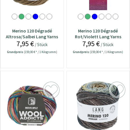
Merino 120 Dégradé
Merino 120 Dégradé
Altrosa/Salbei Lang Yarns
Rot/Violett Lang Yarns
7,95 €
7,95 €
Wolle
Wolle
/ Stück
/ Stück
Grundpreis
(159,00 € * / 1 Kilogramm)
Grundpreis
(159,00 € * / 1 Kilogramm)