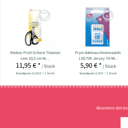
Kleiber Profi-Schere Titanium
Prym Nähmaschinennadeln
Line 20,5 cm Nr....
130/705 Jersey 70-90...
11,95 € *
5,90 € *
/ Stück
/ Stück
Grundpreis
(11,95 € * / 1 Stück)
Grundpreis
(1,18 € * / 1 Stück)
Abonniere den ko