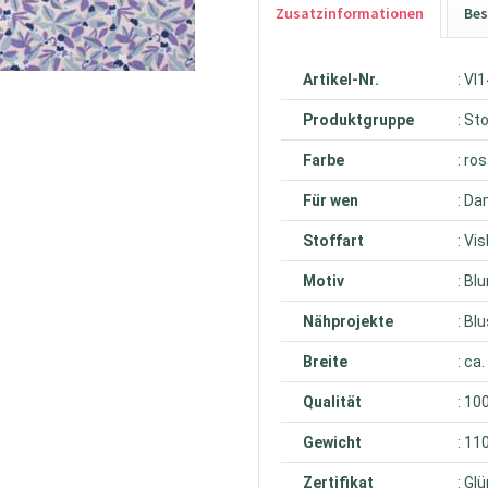
Zusatzinformationen
Bes
Artikel-Nr.
: VI
Produktgruppe
: St
Farbe
: ro
Für wen
: D
Stoffart
: Vi
Motiv
: Bl
Nähprojekte
: Bl
Breite
: ca
Qualität
: 10
Gewicht
: 11
Zertifikat
: Gl