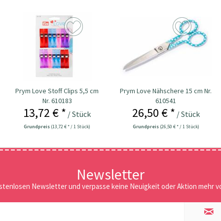
Prym Love Stoff Clips 5,5 cm
Prym Love Nähschere 15 cm Nr.
Nr. 610183
610541
13,72 € *
26,50 € *
/ Stück
/ Stück
Grundpreis
(13,72 € * / 1 Stück)
Grundpreis
(26,50 € * / 1 Stück)
Newsletter
stenlosen Newsletter und verpasse keine Neuigkeit oder Aktion mehr vo