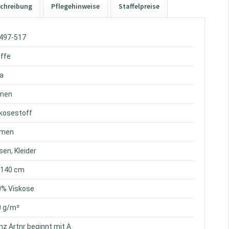
chreibung
Pflegehinweise
Staffelpreise
1497-517
offe
sa
amen
skosestoff
umen
usen, Kleider
. 140 cm
0% Viskose
0 g/m²
ünz Artnr beginnt mit A