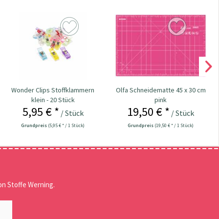
Wonder Clips Stoffklammern
Olfa Schneidematte 45 x 30 cm
klein - 20 Stück
pink
5,95 € *
19,50 € *
/ Stück
/ Stück
Grundpreis
(5,95 € * / 1 Stück)
Grundpreis
(19,50 € * / 1 Stück)
n Stoffe Werning.