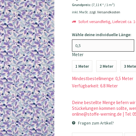
Grundpreis:
(7,11 € * / 1 m²)
inkl. MwSt.
zzgl. Versandkosten
Sofort versandfertig, Lieferzeit ca. 
Wähle deine individuelle Länge:
Meter
1 Meter
2 Meter
3 Mete
Mindestbestellmenge: 0,5 Meter
Verfügbarkeit: 6.8 Meter
Deine bestellte Menge liefern wir 
Stückelungen kommen sollte, werd
online@stoffe-werning.de | Tel: 0
Fragen zum Artikel?