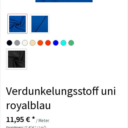
Verdunkelungsstoff uni
royalblau
11,95 € *
/ Meter
Grundpreis:
(7,47 € * / 1 m²)