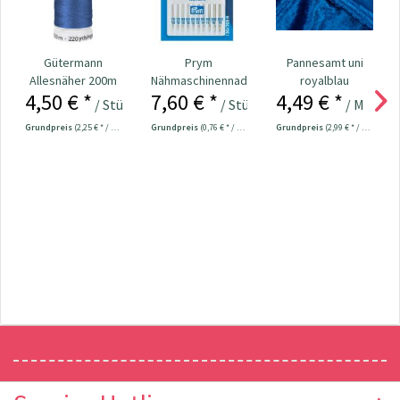
Gütermann
Prym
Pannesamt uni
Allesnäher 200m
Nähmaschinennadeln
royalblau
4,50 € *
7,60 € *
4,49 € *
Fb. 078 - royalblau
130/705
/ Stück
/ Stück
/ Meter
Universal...
Grundpreis
(2,25 € * / 100 Meter)
Grundpreis
(0,76 € * / 1 Stück)
Grundpreis
(2,99 € * / 1 m²)
Newsletter