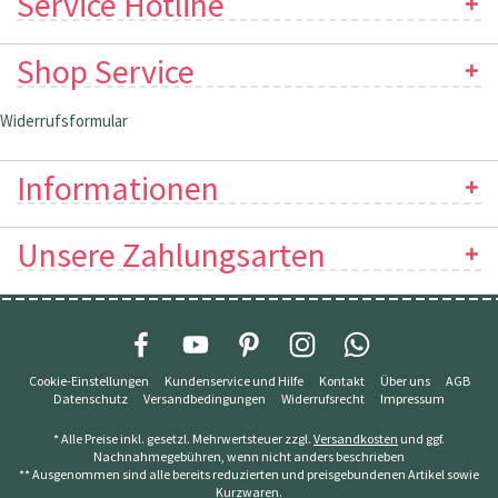
Service Hotline
Shop Service
Widerrufsformular
Informationen
Unsere Zahlungsarten
Cookie-Einstellungen
Kundenservice und Hilfe
Kontakt
Über uns
AGB
Datenschutz
Versandbedingungen
Widerrufsrecht
Impressum
* Alle Preise inkl. gesetzl. Mehrwertsteuer zzgl.
Versandkosten
und ggf.
Nachnahmegebühren, wenn nicht anders beschrieben
** Ausgenommen sind alle bereits reduzierten und preisgebundenen Artikel sowie
Kurzwaren.