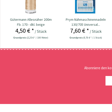
Gütermann Allesnäher 200m
Prym Nähmaschinennadeln
Fb. 170 - dkl. beige
130/705 Universal...
4,50 € *
7,60 € *
/ Stück
/ Stück
Grundpreis
(2,25 € * / 100 Meter)
Grundpreis
(0,76 € * / 1 Stück)
Abonniere den ko