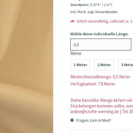
Grundpreis:
(7,47 € * / 1 m²)
inkl. MwSt.
zzgl. Versandkosten
Sofort versandfertig, Lieferzeit ca. 
Wähle deine individuelle Länge:
Meter
1 Meter
2 Meter
3 Mete
Mindestbestellmenge: 0,5 Meter
Verfügbarkeit: 7.8 Meter
Deine bestellte Menge liefern wir 
Stückelungen kommen sollte, werd
online@stoffe-werning.de | Tel: 0
Fragen zum Artikel?