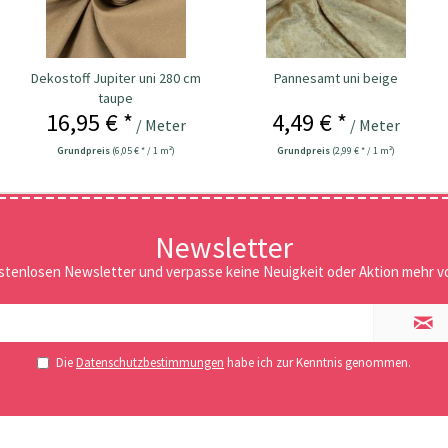
Dekostoff Jupiter uni 280 cm
Pannesamt uni beige
taupe
16,95 € *
4,49 € *
/ Meter
/ Meter
Grundpreis
(6,05 € * / 1 m²)
Grundpreis
(2,99 € * / 1 m²)
Newsletter
stenlosen Newsletter und verpasse keine Neuigkeit oder Aktion mehr vo
Die
Datenschutzbestimmungen
habe ich zur Kenntnis genommen.