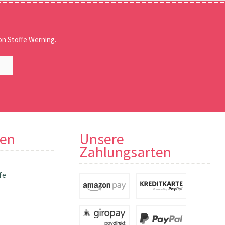
n Stoffe Werning.
nen
Unsere
Zahlungsarten
fe