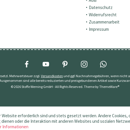
AGB
Datenschutz
Widerrufsrecht
Zusammenarbeit
Impressum
 gesetzl. Mehrwertsteuer zzgl.
Versandkosten
und ggf. Nachnahmegebühren, wenn nicht a
 Ausgenommen sind alle bereits reduzierten und preisgebundenen Artikel sowie Kurzwar
© 2026 Stoffe Werning GmbH - All Rights Reserved. Theme by
ThemeWare®
 Website erforderlich sind und stets gesetzt werden. Andere Cookies, 
dienen oder die Interaktion mit anderen Websites und sozialen Netzw
r Informationen