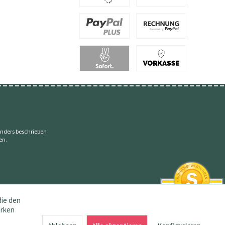
nders beschrieben
en.
die den
erken
SEHR GUT
4.83 / 5