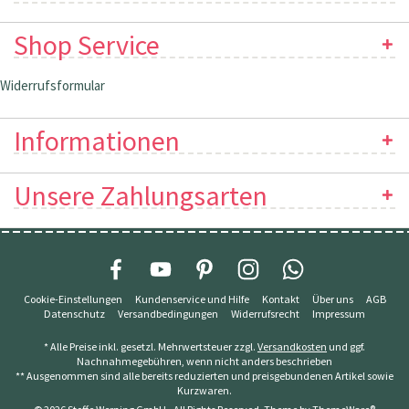
Shop Service
Widerrufsformular
Informationen
Unsere Zahlungsarten
Cookie-Einstellungen
Kundenservice und Hilfe
Kontakt
Über uns
AGB
Datenschutz
Versandbedingungen
Widerrufsrecht
Impressum
* Alle Preise inkl. gesetzl. Mehrwertsteuer zzgl.
Versandkosten
und ggf.
Nachnahmegebühren, wenn nicht anders beschrieben
** Ausgenommen sind alle bereits reduzierten und preisgebundenen Artikel sowie
Kurzwaren.