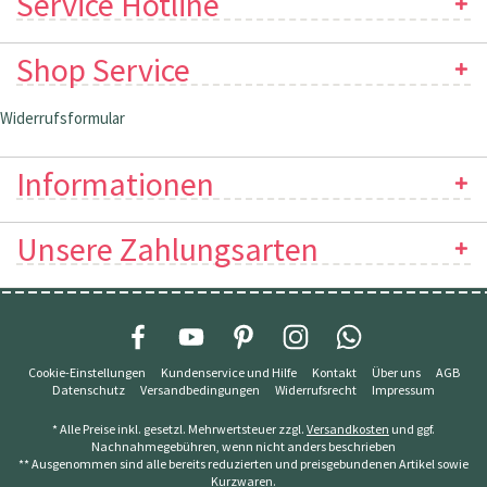
Service Hotline
Shop Service
Widerrufsformular
Informationen
Unsere Zahlungsarten
Cookie-Einstellungen
Kundenservice und Hilfe
Kontakt
Über uns
AGB
Datenschutz
Versandbedingungen
Widerrufsrecht
Impressum
* Alle Preise inkl. gesetzl. Mehrwertsteuer zzgl.
Versandkosten
und ggf.
Nachnahmegebühren, wenn nicht anders beschrieben
** Ausgenommen sind alle bereits reduzierten und preisgebundenen Artikel sowie
Kurzwaren.