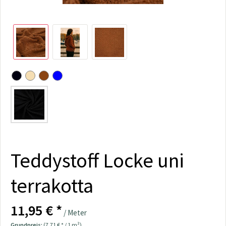
Teddystoff Locke uni
terrakotta
11,95 € *
/ Meter
Grundpreis:
(7,71 € * / 1 m²)