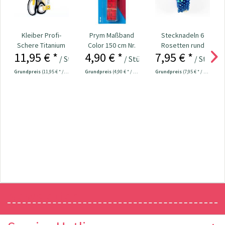
Kleiber Profi-
Prym Maßband
Stecknadeln 6
Schere Titanium
Color 150 cm Nr.
Rosetten rund
11,95 € *
4,90 € *
7,95 € *
Line 20,5 cm Nr....
282121
Kopf bunt
/ Stück
/ Stück
/ Stück
Nr.109534
Grundpreis
(11,95 € * / 1 Stück)
Grundpreis
(4,90 € * / 1 Stück)
Grundpreis
(7,95 € * / 1 Stück)
Newsletter