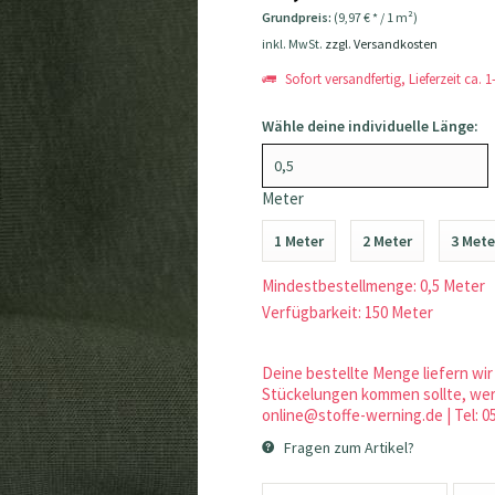
Grundpreis:
(9,97 € * / 1 m²)
inkl. MwSt.
zzgl. Versandkosten
Sofort versandfertig, Lieferzeit ca. 
Wähle deine individuelle Länge:
Meter
1 Meter
2 Meter
3 Mete
Mindestbestellmenge: 0,5 Meter
Verfügbarkeit: 150 Meter
Deine bestellte Menge liefern wir 
Stückelungen kommen sollte, werd
online@stoffe-werning.de | Tel: 0
Fragen zum Artikel?