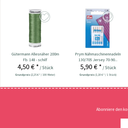
Gütermann Allesnäher 200m
Prym Nähmaschinennadeln
Fb. 148 - schilf
130/705 Jersey 70-90...
4,50 € *
5,90 € *
/ Stück
/ Stück
Grundpreis
(2,25 € * / 100 Meter)
Grundpreis
(1,18 € * / 1 Stück)
Abonniere den ko