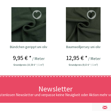
Bündchen gerippt uni oliv
Baumwolljersey uni oliv
9,95 € *
12,95 € *
/ Meter
/ Meter
Grundpreis
(16,58 € * / 1 m²)
Grundpreis
(8,63 € * / 1 m²)
Newsletter
stenlosen Newsletter und verpasse keine Neuigkeit oder Aktion mehr vo