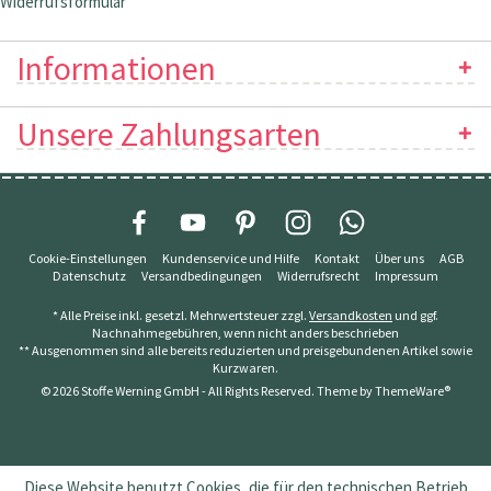
Widerrufsformular
Informationen
Unsere Zahlungsarten
Cookie-Einstellungen
Kundenservice und Hilfe
Kontakt
Über uns
AGB
Datenschutz
Versandbedingungen
Widerrufsrecht
Impressum
* Alle Preise inkl. gesetzl. Mehrwertsteuer zzgl.
Versandkosten
und ggf.
Nachnahmegebühren, wenn nicht anders beschrieben
** Ausgenommen sind alle bereits reduzierten und preisgebundenen Artikel sowie
Kurzwaren.
© 2026 Stoffe Werning GmbH - All Rights Reserved. Theme by
ThemeWare®
Diese Website benutzt Cookies, die für den technischen Betrieb