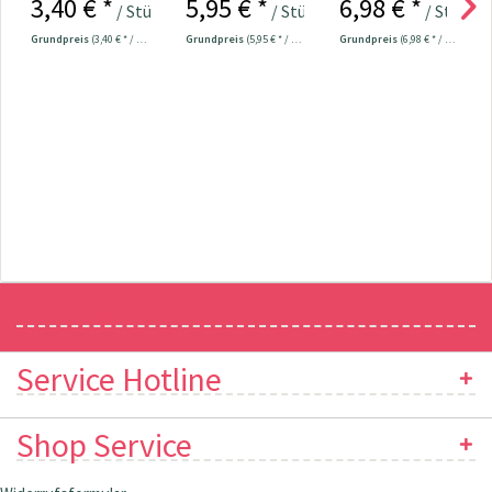
3,40 € *
5,95 € *
6,98 € *
610728
klein - 20 Stück
/ Stück
/ Stück
/ Stück
Grundpreis
(3,40 € * / 1 Stück)
Grundpreis
(5,95 € * / 1 Stück)
Grundpreis
(6,98 € * / 1 Stück)
Newsletter
Service Hotline
Shop Service