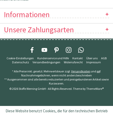
Informationen
Unsere Zahlungsarten
Cookie-Einstellungen
Kundenservice und Hilfe
Kontakt
Über uns
AGB
Datenschutz
Versandbedingungen
Widerrufsrecht
Impressum
* Alle Preise inkl. gesetzl. Mehrwertsteuer zzgl.
Versandkosten
und ggf.
Nachnahmegebühren, wenn nicht anders beschrieben
** Ausgenommen sind alle bereits reduzierten und preisgebundenen Artikel sowie
Kurzwaren.
© 2026 Stoffe Werning GmbH - All Rights Reserved. Theme by
ThemeWare®
Diese Website benutzt Cookies, die für den technischen Betrieb