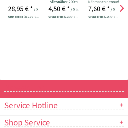
Allesnäher 200m
Nähmaschinennadeln
28,95 € *
4,50 € *
7,60 € *
Fb. 733 - pink
130/705
/ Stück
/ Stück
/ Stück
Universal...
Grundpreis
(28,95 € * / 1 Stück)
Grundpreis
(2,25 € * / 100 Meter)
Grundpreis
(0,76 € * / 1 Stück)
Newsletter
Service Hotline
Shop Service