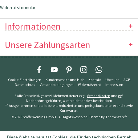
Widerrufsformular
Informationen
Unsere Zahlungsarten
Cookie-Einstellungen
Kundenservice und Hilfe
Kontakt
Über uns
AGB
Datenschutz
Versandbedingungen
Widerrufsrecht
Impressum
* Alle Preise inkl. gesetzl. Mehrwertsteuer zzgl.
Versandkosten
und ggf.
Nachnahmegebühren, wenn nicht anders beschrieben
** Ausgenommen sind alle bereits reduzierten und preisgebundenen Artikel sowie
Kurzwaren.
© 2026 Stoffe Werning GmbH - All Rights Reserved. Theme by
ThemeWare®
Diese Website benutzt Cookies, die für den technischen Betrieb