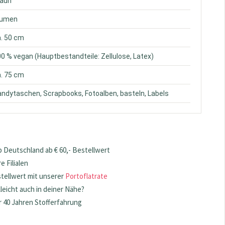
raun
Blumen
a. 50 cm
00 % vegan (Hauptbestandteile: Zellulose, Latex)
a. 75 cm
andytaschen, Scrapbooks, Fotoalben, basteln, Labels
 Deutschland ab € 60,- Bestellwert
 Filialen
stellwert mit unserer
Portoflatrate
lleicht auch in deiner Nähe?
 40 Jahren Stofferfahrung