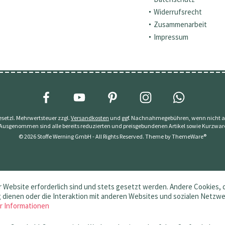
Widerrufsrecht
Zusammenarbeit
Impressum
 gesetzl. Mehrwertsteuer zzgl.
Versandkosten
und ggf. Nachnahmegebühren, wenn nicht a
 Ausgenommen sind alle bereits reduzierten und preisgebundenen Artikel sowie Kurzwar
© 2026 Stoffe Werning GmbH - All Rights Reserved. Theme by
ThemeWare®
 Website erforderlich sind und stets gesetzt werden. Andere Cookies, 
dienen oder die Interaktion mit anderen Websites und sozialen Netzw
r Informationen