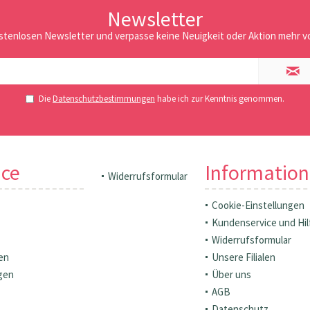
Newsletter
stenlosen Newsletter und verpasse keine Neuigkeit oder Aktion mehr vo
Die
Datenschutzbestimmungen
habe ich zur Kenntnis genommen.
ice
Informatio
Widerrufsformular
Cookie-Einstellungen
Kundenservice und Hil
Widerrufsformular
en
Unsere Filialen
gen
Über uns
AGB
Datenschutz