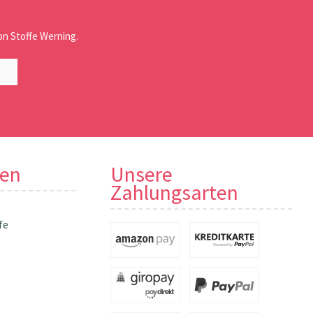
n Stoffe Werning.
nen
Unsere
Zahlungsarten
fe