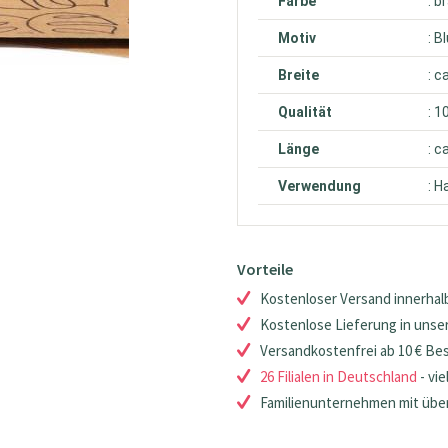
Farbe
: b
Motiv
: 
Breite
: c
Qualität
: 1
Länge
: c
Verwendung
: H
Vorteile
Kostenloser Versand innerhalb
Kostenlose Lieferung in unsere
Versandkostenfrei ab 10 € Be
26 Filialen in Deutschland
- vie
Familienunternehmen mit über