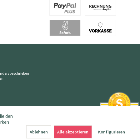
nders beschrieben
en.
die den
erken
SEHR GUT
4.83 / 5
Ablehnen
Alle akzeptieren
Konfigurieren
aus 145 Bewertungen
bei: amazon.de,