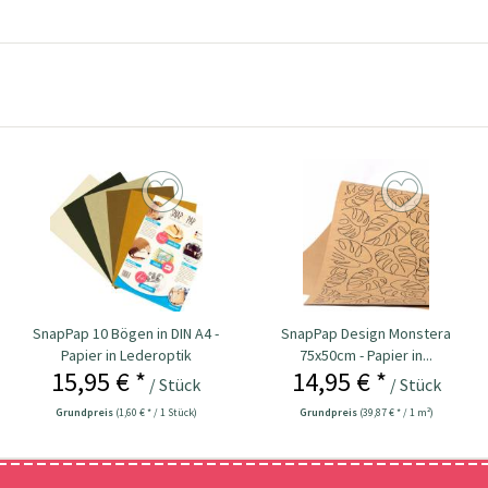
SnapPap 10 Bögen in DIN A4 -
SnapPap Design Monstera
Papier in Lederoptik
75x50cm - Papier in...
15,95 € *
14,95 € *
/ Stück
/ Stück
Grundpreis
(1,60 € * / 1 Stück)
Grundpreis
(39,87 € * / 1 m²)