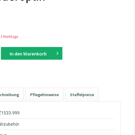
1-3 Werktage
In den
Warenkorb
chreibung
Pflegehinweise
Staffelpreise
ZZ1533-999
Nähzubehör