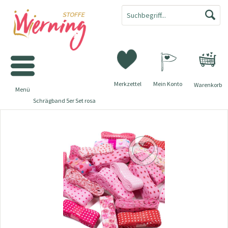
Merkzettel
Mein Konto
Warenkorb
Menü
Schrägband 5er Set rosa