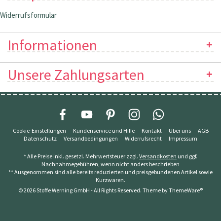
Widerrufsformular
Informationen
Unsere Zahlungsarten
Cookie-Einstellungen
Kundenservice und Hilfe
Kontakt
Über uns
AGB
Datenschutz
Versandbedingungen
Widerrufsrecht
Impressum
* Alle Preise inkl. gesetzl. Mehrwertsteuer zzgl.
Versandkosten
und ggf.
Nachnahmegebühren, wenn nicht anders beschrieben
** Ausgenommen sind alle bereits reduzierten und preisgebundenen Artikel sowie
Kurzwaren.
© 2026 Stoffe Werning GmbH - All Rights Reserved. Theme by
ThemeWare®