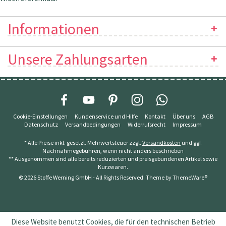
Informationen
Unsere Zahlungsarten
Cookie-Einstellungen
Kundenservice und Hilfe
Kontakt
Über uns
AGB
Datenschutz
Versandbedingungen
Widerrufsrecht
Impressum
* Alle Preise inkl. gesetzl. Mehrwertsteuer zzgl.
Versandkosten
und ggf.
Nachnahmegebühren, wenn nicht anders beschrieben
** Ausgenommen sind alle bereits reduzierten und preisgebundenen Artikel sowie
Kurzwaren.
© 2026 Stoffe Werning GmbH - All Rights Reserved. Theme by
ThemeWare®
Diese Website benutzt Cookies, die für den technischen Betrieb