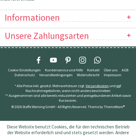
Informationen
Unsere Zahlungsarten
Cookie-Einstellungen
Kundenservice und Hilfe
Kontakt
Über uns
AGB
Datenschutz
Versandbedingungen
Widerrufsrecht
Impressum
* Alle Preise inkl. gesetzl. Mehrwertsteuer zzgl.
Versandkosten
und ggf.
Nachnahmegebühren, wenn nicht anders beschrieben
** Ausgenommen sind alle bereits reduzierten und preisgebundenen Artikel sowie
Kurzwaren.
© 2026 Stoffe Werning GmbH - All Rights Reserved. Theme by
ThemeWare®
Diese Website benutzt Cookies, die für den technischen Betrieb
der Website erforderlich sind und stets gesetzt werden. Andere