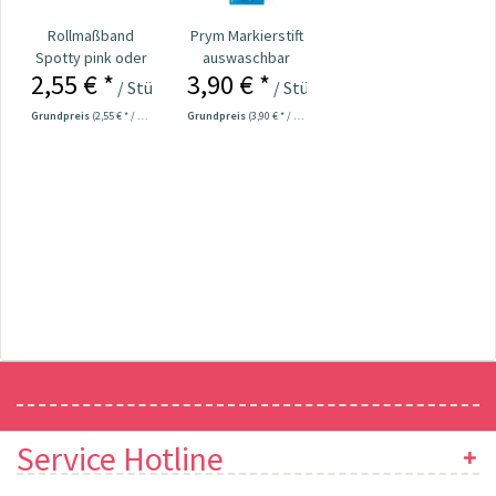
Rollmaßband
Prym Markierstift
Spotty pink oder
auswaschbar
2,55 € *
3,90 € *
grau Nr. 109708
weiß Nr. 611802
/ Stück
/ Stück
Grundpreis
(2,55 € * / 1 Stück)
Grundpreis
(3,90 € * / 1 Stück)
Newsletter
Service Hotline