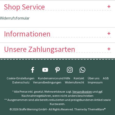
Shop Service
Widerrufsformular
Informationen
Unsere Zahlungsarten
Cookie-Einstellungen
Kundenservice und Hilfe
Kontakt
Über uns
AGB
Datenschutz
Versandbedingungen
Widerrufsrecht
Impressum
* Alle Preise inkl. gesetzl. Mehrwertsteuer zzgl.
Versandkosten
und ggf.
Nachnahmegebühren, wenn nicht anders beschrieben
** Ausgenommen sind alle bereits reduzierten und preisgebundenen Artikel sowie
Kurzwaren.
© 2026 Stoffe Werning GmbH - All Rights Reserved. Theme by
ThemeWare®