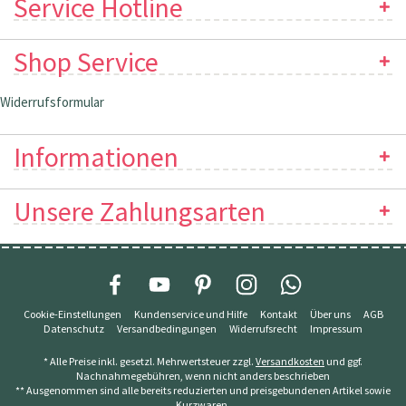
Service Hotline
Shop Service
Widerrufsformular
Informationen
Unsere Zahlungsarten
Cookie-Einstellungen
Kundenservice und Hilfe
Kontakt
Über uns
AGB
Datenschutz
Versandbedingungen
Widerrufsrecht
Impressum
* Alle Preise inkl. gesetzl. Mehrwertsteuer zzgl.
Versandkosten
und ggf.
Nachnahmegebühren, wenn nicht anders beschrieben
** Ausgenommen sind alle bereits reduzierten und preisgebundenen Artikel sowie
Kurzwaren.