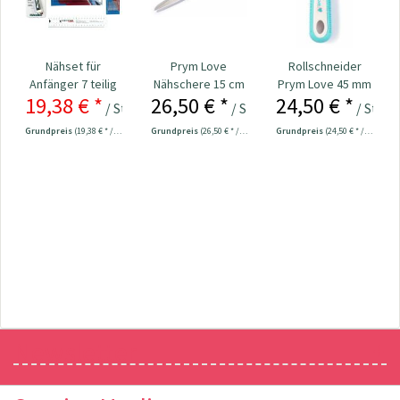
Nähset für
Prym Love
Rollschneider
Anfänger 7 teilig
Nähschere 15 cm
Prym Love 45 mm
19,38 € *
26,50 € *
24,50 € *
Nr. 610541
/ Stück
/ Stück
/ Stück
24,98 € *
Grundpreis
(19,38 € * / 1 Stück)
Grundpreis
(26,50 € * / 1 Stück)
Grundpreis
(24,50 € * / 1 Stück)
Newsletter