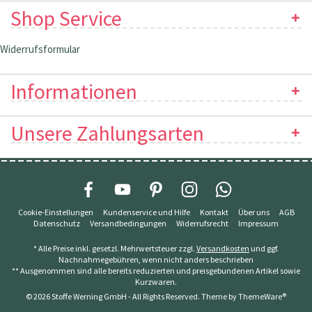
Shop Service
Widerrufsformular
Informationen
Unsere Zahlungsarten
Cookie-Einstellungen
Kundenservice und Hilfe
Kontakt
Über uns
AGB
Datenschutz
Versandbedingungen
Widerrufsrecht
Impressum
* Alle Preise inkl. gesetzl. Mehrwertsteuer zzgl.
Versandkosten
und ggf.
Nachnahmegebühren, wenn nicht anders beschrieben
** Ausgenommen sind alle bereits reduzierten und preisgebundenen Artikel sowie
Kurzwaren.
© 2026 Stoffe Werning GmbH - All Rights Reserved. Theme by
ThemeWare®