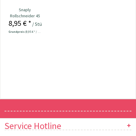
Snaply
Rollschneider 45
8,95 € *
mm
/ Stück
Grundpreis
(8,95 € * / 1 Stück)
Newsletter
Service Hotline