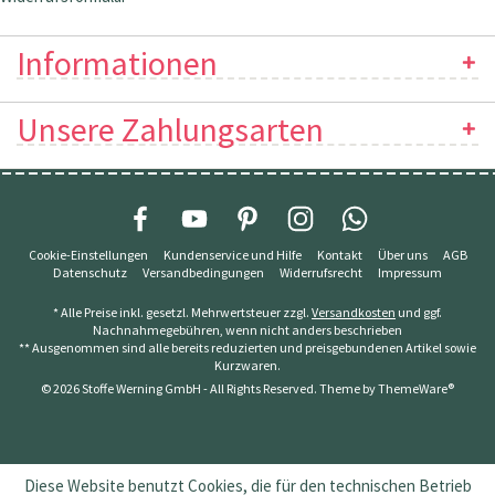
Informationen
Unsere Zahlungsarten
Cookie-Einstellungen
Kundenservice und Hilfe
Kontakt
Über uns
AGB
Datenschutz
Versandbedingungen
Widerrufsrecht
Impressum
* Alle Preise inkl. gesetzl. Mehrwertsteuer zzgl.
Versandkosten
und ggf.
Nachnahmegebühren, wenn nicht anders beschrieben
** Ausgenommen sind alle bereits reduzierten und preisgebundenen Artikel sowie
Kurzwaren.
© 2026 Stoffe Werning GmbH - All Rights Reserved. Theme by
ThemeWare®
Diese Website benutzt Cookies, die für den technischen Betrieb