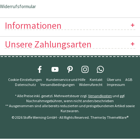
Widerrufsformular
Informationen
Unsere Zahlungsarten
Cookie-Einstellungen
Kundenservice und Hilfe
Kontakt
Über uns
AGB
Datenschutz
Versandbedingungen
Widerrufsrecht
Impressum
* Alle Preise inkl. gesetzl. Mehrwertsteuer zzgl.
Versandkosten
und ggf.
Nachnahmegebühren, wenn nicht anders beschrieben
** Ausgenommen sind alle bereits reduzierten und preisgebundenen Artikel sowie
Kurzwaren.
© 2026 Stoffe Werning GmbH - All Rights Reserved. Theme by
ThemeWare®