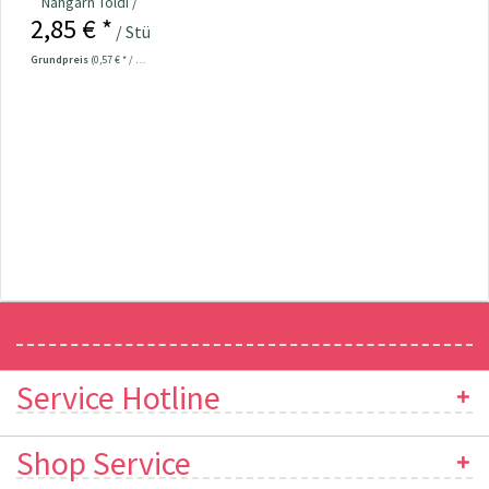
Nähgarn Toldi /
2,85 € *
500m schwarz
/ Stück
col. 000
Grundpreis
(0,57 € * / 100 Meter)
Newsletter
Service Hotline
Shop Service