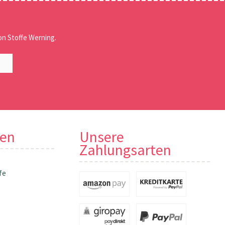
n Stoffe Werning.
nen
Unsere
Zahlungsarten
fe