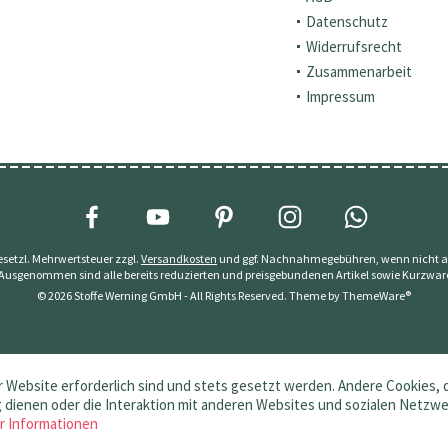
Datenschutz
Widerrufsrecht
Zusammenarbeit
Impressum
 gesetzl. Mehrwertsteuer zzgl.
Versandkosten
und ggf. Nachnahmegebühren, wenn nicht a
 Ausgenommen sind alle bereits reduzierten und preisgebundenen Artikel sowie Kurzwar
© 2026 Stoffe Werning GmbH - All Rights Reserved. Theme by
ThemeWare®
 Website erforderlich sind und stets gesetzt werden. Andere Cookies, 
dienen oder die Interaktion mit anderen Websites und sozialen Netzw
r Informationen