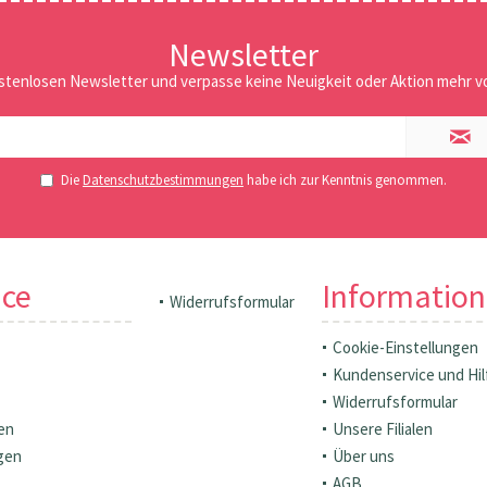
Newsletter
stenlosen Newsletter und verpasse keine Neuigkeit oder Aktion mehr vo
Die
Datenschutzbestimmungen
habe ich zur Kenntnis genommen.
ice
Informatio
Widerrufsformular
Cookie-Einstellungen
Kundenservice und Hil
Widerrufsformular
en
Unsere Filialen
gen
Über uns
AGB