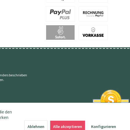
nders beschrieben
en.
die den
erken
SEHR GUT
4.83 / 5
Ablehnen
Alle akzeptieren
Konfigurieren
aus 145 Bewertungen