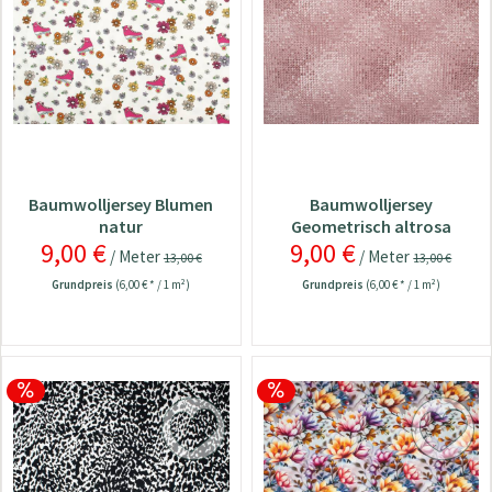
Baumwolljersey Blumen
Baumwolljersey
natur
Geometrisch altrosa
9,00 €
9,00 €
/ Meter
/ Meter
13,00 €
13,00 €
Grundpreis
(6,00 € * / 1 m²)
Grundpreis
(6,00 € * / 1 m²)