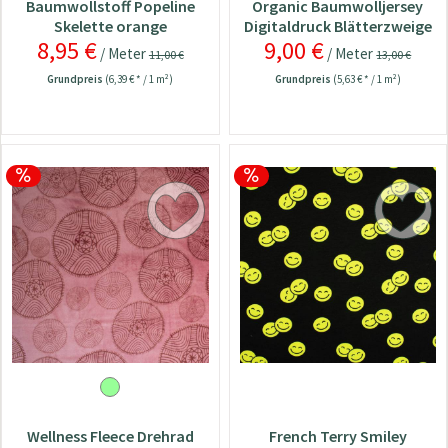
Baumwollstoff Popeline
Organic Baumwolljersey
Skelette orange
Digitaldruck Blätterzweige
8,95 €
9,00 €
/ Meter
/ Meter
11,00 €
13,00 €
Grundpreis
(6,39 € * / 1 m²)
Grundpreis
(5,63 € * / 1 m²)
Wellness Fleece Drehrad
French Terry Smiley