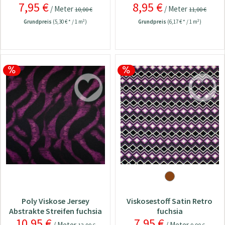
7,95 €
8,95 €
/ Meter
/ Meter
10,00 €
11,00 €
Grundpreis
(5,30 € * / 1 m²)
Grundpreis
(6,17 € * / 1 m²)
Poly Viskose Jersey
Viskosestoff Satin Retro
Abstrakte Streifen fuchsia
fuchsia
10,95 €
7,95 €
/ Meter
/ Meter