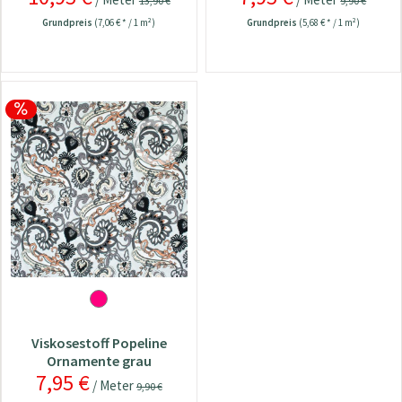
13,90 €
9,90 €
Grundpreis
(7,06 € * / 1 m²)
Grundpreis
(5,68 € * / 1 m²)
Viskosestoff Popeline
Ornamente grau
7,95 €
/ Meter
9,90 €