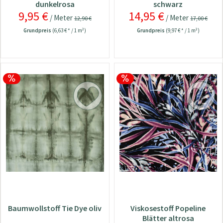
dunkelrosa
schwarz
9,95 €
14,95 €
/ Meter
/ Meter
12,90 €
17,00 €
Grundpreis
(6,63 € * / 1 m²)
Grundpreis
(9,97 € * / 1 m²)
Baumwollstoff Tie Dye oliv
Viskosestoff Popeline
Blätter altrosa