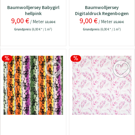
Baumwolljersey Babygirl
Baumwolljersey
hellpink
Digitaldruck Regenbogen
9,00 €
9,00 €
offweiß
/ Meter
/ Meter
13,00 €
15,00 €
Grundpreis
(6,00 € * / 1 m²)
Grundpreis
(6,00 € * / 1 m²)