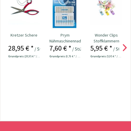
Kretzer Schere
Prym
Wonder Clips
Nähmaschinennadeln
Stoffklammern
28,95 € *
7,60 € *
5,95 € *
130/705
klein - 20 Stück
/ Stück
/ Stück
/ Stück
Universal...
Grundpreis
(28,95 € * / 1 Stück)
Grundpreis
(0,76 € * / 1 Stück)
Grundpreis
(5,95 € * / 1 Stück)
Newsletter