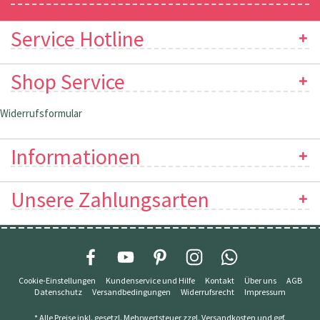
Service Hotline
Shop Service
Widerrufsformular
Informationen
Unsere Zahlungsarten
Cookie-Einstellungen
Kundenservice und Hilfe
Kontakt
Über uns
AGB
Datenschutz
Versandbedingungen
Widerrufsrecht
Impressum
* Alle Preise inkl. gesetzl. Mehrwertsteuer zzgl.
Versandkosten
und ggf.