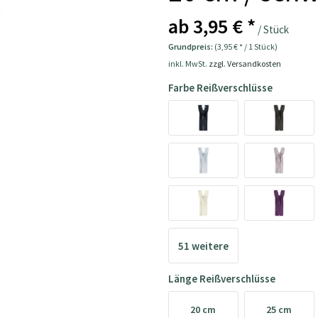
ab 3,95 € *
/ Stück
Grundpreis:
(3,95 € * / 1 Stück)
inkl. MwSt.
zzgl. Versandkosten
Farbe Reißverschlüsse
51 weitere
>>>
Länge Reißverschlüsse
20 cm
25 cm