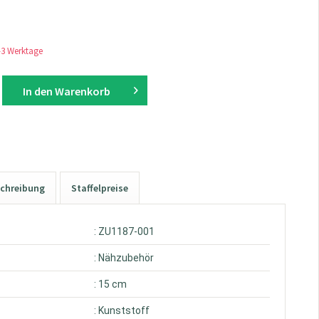
1-3 Werktage
In den
Warenkorb
chreibung
Staffelpreise
: ZU1187-001
: Nähzubehör
: 15 cm
: Kunststoff