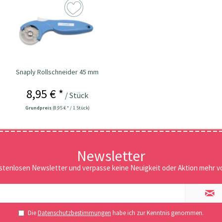
Snaply Rollschneider 45 mm
8,95 € *
/ Stück
Grundpreis
(8,95 € * / 1 Stück)
Newsletter
stenlosen Newsletter und verpasse keine Neuigkeit oder Aktion mehr vo
Die
Datenschutzbestimmungen
habe ich zur Kenntnis genommen.