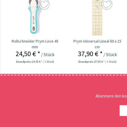
Rollschneider Prym Love 45
Prym Universal Lineal 60 x 15
mm
cm
24,50 € *
37,90 € *
/ Stück
/ Stück
Grundpreis
(24,50 € * / 1 Stück)
Grundpreis
(37,90 € * / 1 Stück)
Abonniere den ko