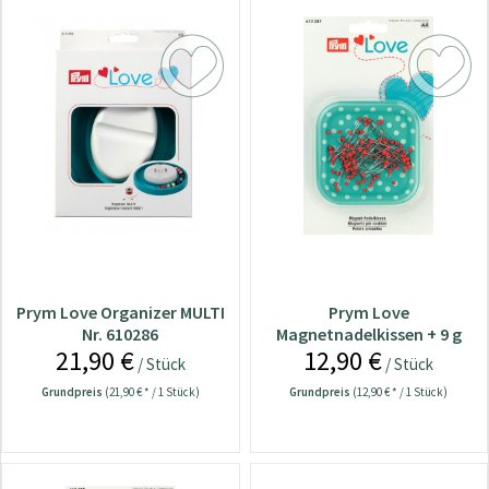
Prym Love Organizer MULTI
Prym Love
Nr. 610286
Magnetnadelkissen + 9 g
21,90 €
12,90 €
Glaskopf Nadel Nr 610287
/ Stück
/ Stück
Grundpreis
(21,90 € * / 1 Stück)
Grundpreis
(12,90 € * / 1 Stück)