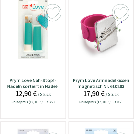
Prym Love Näh-Stopf-
Prym Love Armnadelkissen
Nadeln sortiert in Nadel-
magnetisch Nr. 610283
12,90 €
17,90 €
Twister 610288
/ Stück
/ Stück
Grundpreis
(12,90 € * / 1 Stück)
Grundpreis
(17,90 € * / 1 Stück)