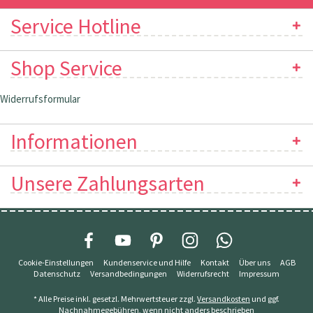
Service Hotline
Shop Service
Widerrufsformular
Informationen
Unsere Zahlungsarten
Cookie-Einstellungen
Kundenservice und Hilfe
Kontakt
Über uns
AGB
Datenschutz
Versandbedingungen
Widerrufsrecht
Impressum
* Alle Preise inkl. gesetzl. Mehrwertsteuer zzgl.
Versandkosten
und ggf.
Nachnahmegebühren, wenn nicht anders beschrieben