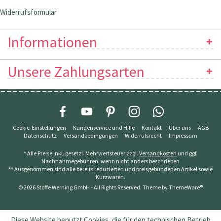
Widerrufsformular
Informationen
Unsere Zahlungsarten
Cookie-Einstellungen
Kundenservice und Hilfe
Kontakt
Über uns
AGB
Datenschutz
Versandbedingungen
Widerrufsrecht
Impressum
* Alle Preise inkl. gesetzl. Mehrwertsteuer zzgl.
Versandkosten
und ggf.
Nachnahmegebühren, wenn nicht anders beschrieben
** Ausgenommen sind alle bereits reduzierten und preisgebundenen Artikel sowie
Kurzwaren.
© 2026 Stoffe Werning GmbH - All Rights Reserved. Theme by
ThemeWare®
Diese Website benutzt Cookies, die für den technischen Betrieb