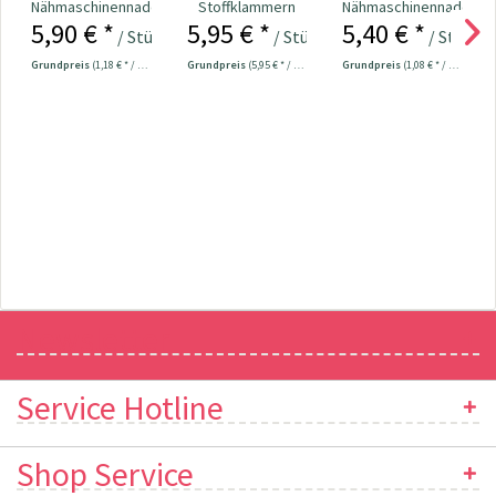
Nähmaschinennadeln
Stoffklammern
Nähmaschinennadeln
5,90 € *
5,95 € *
5,40 € *
130/705 Jersey
klein - 20 Stück
130/705 Jersey
/ Stück
/ Stück
/ Stück
70-90...
Grundpreis
(1,18 € * / 1 Stück)
Grundpreis
(5,95 € * / 1 Stück)
Grundpreis
(1,08 € * / 1 Stück)
Newsletter
Service Hotline
Shop Service