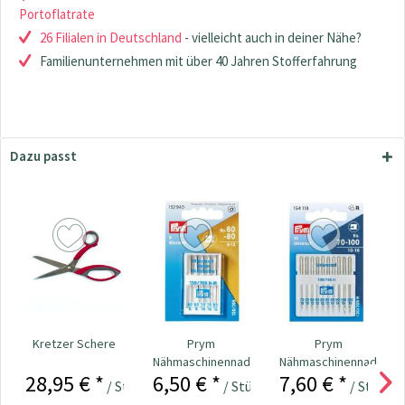
Portoflatrate
26 Filialen in Deutschland
- vielleicht auch in deiner Nähe?
Familienunternehmen mit über 40 Jahren Stofferfahrung
Dazu passt
Kretzer Schere
Prym
Prym
Nähmaschinennadeln
Nähmaschinennadeln
28,95 € *
6,50 € *
7,60 € *
130/705 Microtex
130/705
/ Stück
/ Stück
/ Stück
60-80...
Universal...