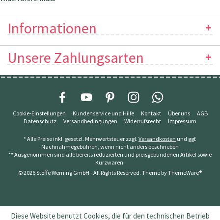
Informationen
Unsere Zahlungsarten
Cookie-Einstellungen
Kundenservice und Hilfe
Kontakt
Über uns
AGB
Datenschutz
Versandbedingungen
Widerrufsrecht
Impressum
* Alle Preise inkl. gesetzl. Mehrwertsteuer zzgl.
Versandkosten
und ggf.
Nachnahmegebühren, wenn nicht anders beschrieben
** Ausgenommen sind alle bereits reduzierten und preisgebundenen Artikel sowie
Kurzwaren.
© 2026 Stoffe Werning GmbH - All Rights Reserved. Theme by
ThemeWare®
Diese Website benutzt Cookies, die für den technischen Betrieb