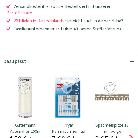
Versandkostenfrei ab 10 € Bestellwert mit unserer
Portoflatrate
26 Filialen in Deutschland
- vielleicht auch in deiner Nähe?
Familienunternehmen mit über 40 Jahren Stofferfahrung
Dazu passt
Gütermann
Prym
Spachtelspitze 18
Allesnäher 200m
Nähmaschinennadeln
mm beige
Fb. 001 - natur
130/705