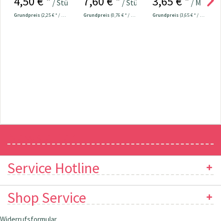
4,50 € *
7,60 € *
3,65 € *
/ Stück
/ Stück
/ Meter
Universal...
Grundpreis
(2,25 € * / 100 Meter)
Grundpreis
(0,76 € * / 1 Stück)
Grundpreis
(3,65 € * / 1 Meter)
Newsletter
Service Hotline
Shop Service
Widerrufsformular