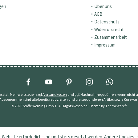
gen
Über uns
AGB
Datenschutz
Widerrufsrecht
Zusammenarbeit
Impressum
 gesetzl. Mehrwertsteuer zzgl.
Versandkosten
und ggf. Nachnahmegebühren, wenn nicht a
 Ausgenommen sind alle bereits reduzierten und preisgebundenen Artikel sowie Kurzwar
© 2026 Stoffe Werning GmbH - All Rights Reserved. Theme by
ThemeWare®
 Website erforderlich sind und stets gesetzt werden. Andere Cookies, 