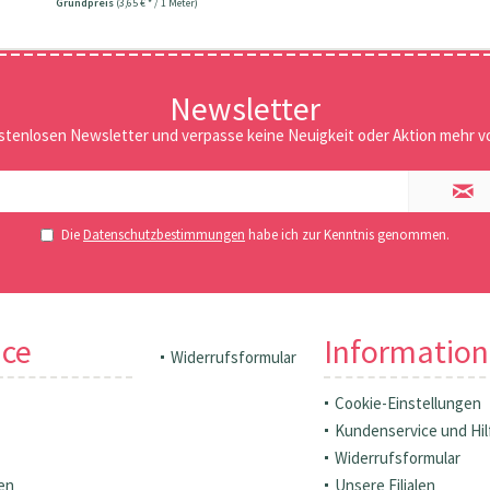
Grundpreis
(3,65 € * / 1 Meter)
Newsletter
stenlosen Newsletter und verpasse keine Neuigkeit oder Aktion mehr vo
Die
Datenschutzbestimmungen
habe ich zur Kenntnis genommen.
ice
Informatio
Widerrufsformular
Cookie-Einstellungen
Kundenservice und Hil
Widerrufsformular
en
Unsere Filialen