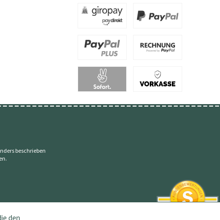
nders beschrieben
en.
die den