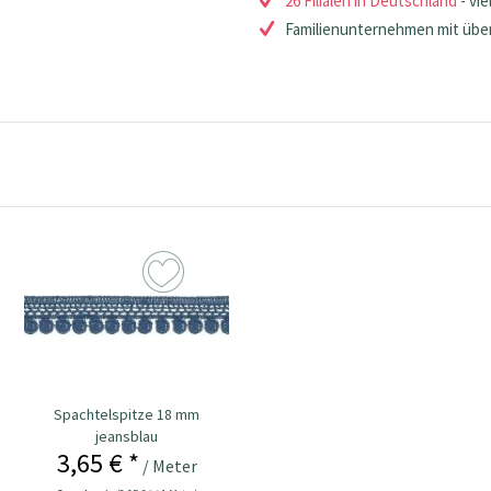
26 Filialen in Deutschland
- vie
Familienunternehmen mit über
Spachtelspitze 18 mm
jeansblau
3,65 € *
/ Meter