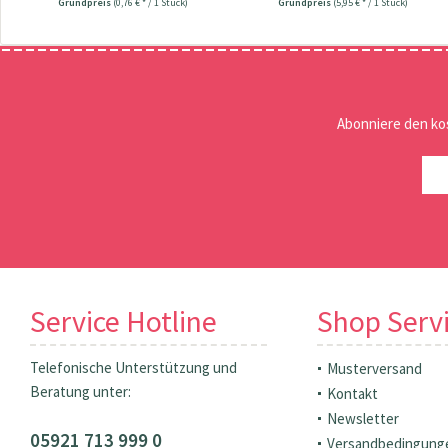
Grundpreis
(0,76 € * / 1 Stück)
Grundpreis
(5,95 € * / 1 Stück)
Abonniere den ko
Service Hotline
Shop Serv
Telefonische Unterstützung und
Musterversand
Beratung unter:
Kontakt
Newsletter
05921 713 999 0
Versandbedingung