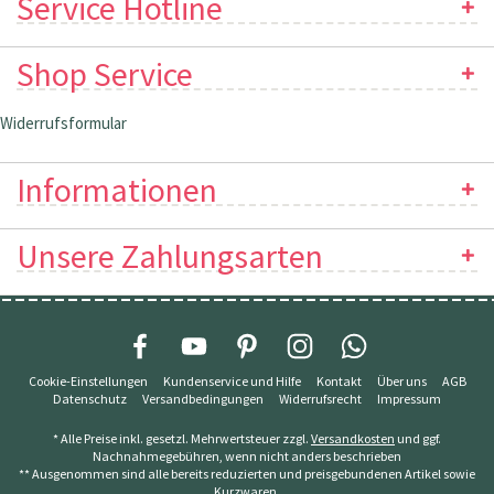
Service Hotline
Shop Service
Widerrufsformular
Informationen
Unsere Zahlungsarten
Cookie-Einstellungen
Kundenservice und Hilfe
Kontakt
Über uns
AGB
Datenschutz
Versandbedingungen
Widerrufsrecht
Impressum
* Alle Preise inkl. gesetzl. Mehrwertsteuer zzgl.
Versandkosten
und ggf.
Nachnahmegebühren, wenn nicht anders beschrieben
** Ausgenommen sind alle bereits reduzierten und preisgebundenen Artikel sowie
Kurzwaren.