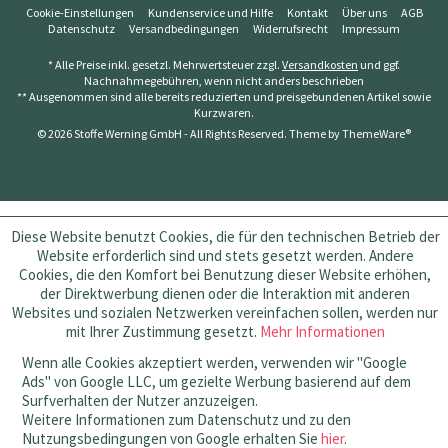
Cookie-Einstellungen
Kundenservice und Hilfe
Kontakt
Über uns
AGB
Datenschutz
Versandbedingungen
Widerrufsrecht
Impressum
* Alle Preise inkl. gesetzl. Mehrwertsteuer zzgl.
Versandkosten
und ggf.
Nachnahmegebühren, wenn nicht anders beschrieben
** Ausgenommen sind alle bereits reduzierten und preisgebundenen Artikel sowie
Kurzwaren.
© 2026 Stoffe Werning GmbH - All Rights Reserved. Theme by
ThemeWare®
Diese Website benutzt Cookies, die für den technischen Betrieb der
Website erforderlich sind und stets gesetzt werden. Andere
Cookies, die den Komfort bei Benutzung dieser Website erhöhen,
der Direktwerbung dienen oder die Interaktion mit anderen
Websites und sozialen Netzwerken vereinfachen sollen, werden nur
mit Ihrer Zustimmung gesetzt.
Mehr Informationen
Wenn alle Cookies akzeptiert werden, verwenden wir "Google
Ads" von Google LLC, um gezielte Werbung basierend auf dem
Surfverhalten der Nutzer anzuzeigen.
Weitere Informationen zum Datenschutz und zu den
Nutzungsbedingungen von Google erhalten Sie
hier
.