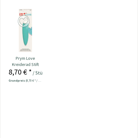
Prym Love
Kreiderad Stift
8,70 € *
ergonomic Nr.
/ Stück
610958
Grundpreis
(8,70 € * / 1 Stück)